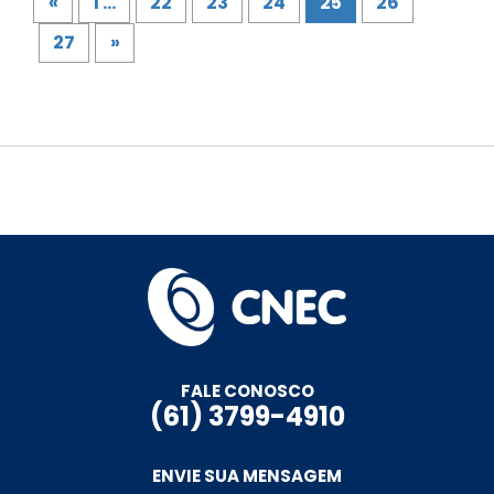
«
1 ...
22
23
24
25
26
27
»
FALE CONOSCO
(61) 3799-4910
ENVIE SUA MENSAGEM