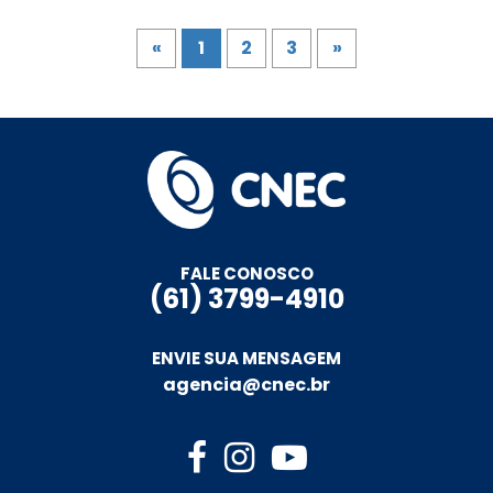
«
1
2
3
»
FALE CONOSCO
(61) 3799-4910
ENVIE SUA MENSAGEM
agencia@cnec.br