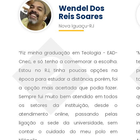
Wendel Dos
Reis Soares
Nova Iguaçu-RJ
“Fiz minha graduação em Teologia - EAD-
“
e
Cnec, e só tenho a comemorar a escolha.
t
e
Estou no RJ, tinha poucas opções na
p
época para estudar a distância, porém, foi
t
a opção mais acertada que podia fazer.
a
Sempre fui muito bem atendido em todos
q
os setores da instituição, desde o
atendimento online, passando pelas
a
ligação a sede da universidade, sem
i
contar o cuidado do meu polo em
t