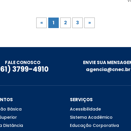
v
«
1
2
3
»
ENVIE SUA MENSAGE
FALE CONOSCO
(61) 3799-4910
agencia@cnec.br
ENTOS
SERVIÇOS
ão Básica
Acessibilidade
Superior
Sistema Acadêmico
a Distância
Educação Corporativa