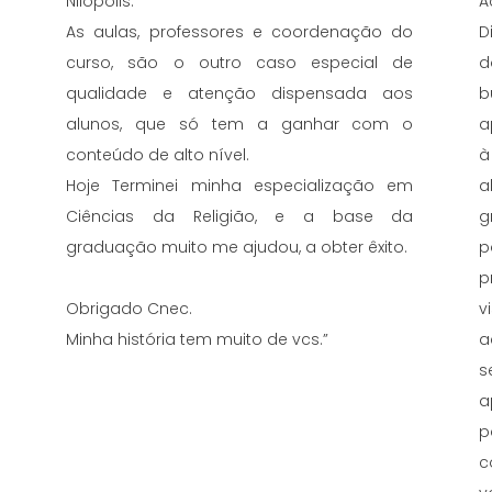
Nilópolis.
A
As aulas, professores e coordenação do
D
curso, são o outro caso especial de
d
qualidade e atenção dispensada aos
b
alunos, que só tem a ganhar com o
a
conteúdo de alto nível.
à
Hoje Terminei minha especialização em
a
Ciências da Religião, e a base da
g
graduação muito me ajudou, a obter êxito.
p
p
Obrigado Cnec.
v
Minha história tem muito de vcs.”
a
s
a
p
c