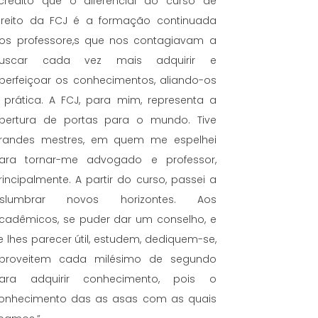
credito que o diferencial do curso de
ireito da FCJ é a formação continuada
os professore,s que nos contagiavam a
uscar cada vez mais adquirir e
perfeiçoar os conhecimentos, aliando-os
 prática. A FCJ, para mim, representa a
bertura de portas para o mundo. Tive
randes mestres, em quem me espelhei
ara tornar-me advogado e professor,
rincipalmente. A partir do curso, passei a
islumbrar novos horizontes. Aos
cadêmicos, se puder dar um conselho, e
e lhes parecer útil, estudem, dediquem-se,
proveitem cada milésimo de segundo
ara adquirir conhecimento, pois o
onhecimento das as asas com as quais