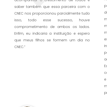
acompanhar o crescimento de todos e
p
saber também que essa parceira com o
d
CNEC nos proporcionou parcialmente tudo
m
isso, todo esse sucesso, houve
m
comprometimento de ambos os lados.
m
Enfim, eu indicaria a instituição e espero
e
que meus filhos se formem um dia no
I
CNEC.”
p
a
E
c
e
m
p