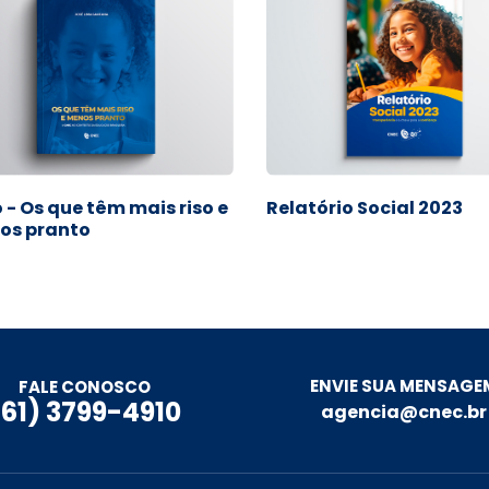
o - Os que têm mais riso e
Relatório Social 2023
os pranto
ENVIE SUA MENSAGE
FALE CONOSCO
(61) 3799-4910
agencia@cnec.br