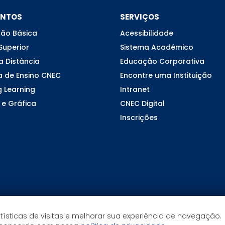
ENTOS
SERVIÇOS
ão Básica
Acessibilidade
Superior
Sistema Acadêmico
a Distância
Educação Corporativa
a de Ensino CNEC
Encontre uma Instituição
g Learning
Intranet
 e Gráfica
CNEC Digital
Inscrições
tísticas de visitas e melhorar sua experiência de navegação.
©2026 CNEC - Todos os direitos reservados