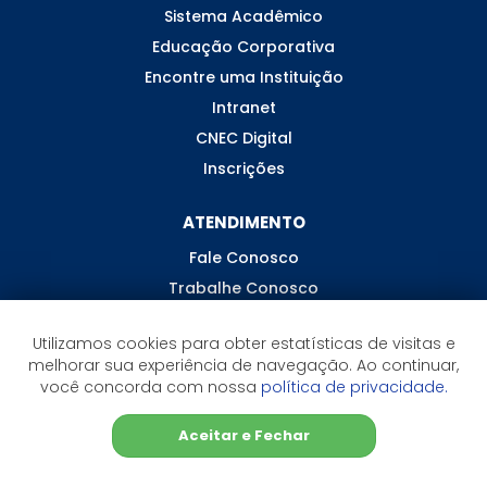
Sistema Acadêmico
Educação Corporativa
Encontre uma Instituição
Intranet
CNEC Digital
Inscrições
ATENDIMENTO
Fale Conosco
Trabalhe Conosco
Ouvidoria
Utilizamos cookies para obter estatísticas de visitas e
melhorar sua experiência de navegação. Ao continuar,
você concorda com nossa
política de privacidade.
Aceitar e Fechar
©2026 CNEC - Todos os direitos reservados
Sistema de Ensino CNEC